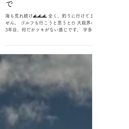
ついつい、余計なものま
で
海も荒れ続け🌊🌊🌊 全く、釣りに行けてま
せん。 ゴルフも行こうと思うと☃️ 大殺界の
3年目、何だかツキがない感じです。 宇多田
ヒカルさんのコンサート応募したけど、あた
るかな〜？？？🤞🤞 細木かずこさん、懐か
しいです。 ちなみに、占いとかあまり信じ
ない方です笑...