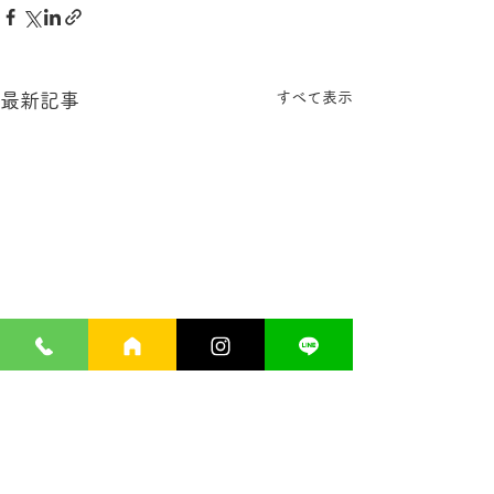
すべて表示
最新記事
９周年！ サプリメント
公式LINEアカ
１０％ＯＦＦ
ました！