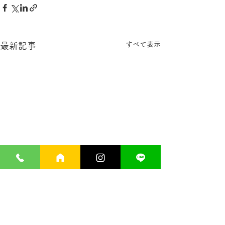
すべて表示
最新記事
９周年！ サプリメント
公式LINEアカ
１０％ＯＦＦ
ました！