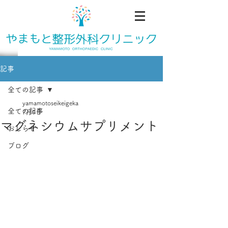
記事
全ての記事
yamamotoseikeigeka
全ての記事
7月9日
マグネシウムサプリメント
おしらせ
ブログ