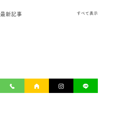
すべて表示
最新記事
９周年！ サプリメント
公式LINEアカ
１０％ＯＦＦ
ました！
コメント
９周年を記念して、クリニッ
２月１日から公式L