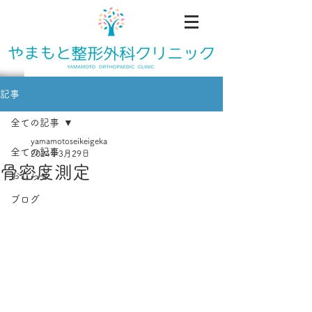
記事
全ての記事
yamamotoseikeigeka
全ての記事
2024年3月29日
骨密度測定
おしらせ
ブログ