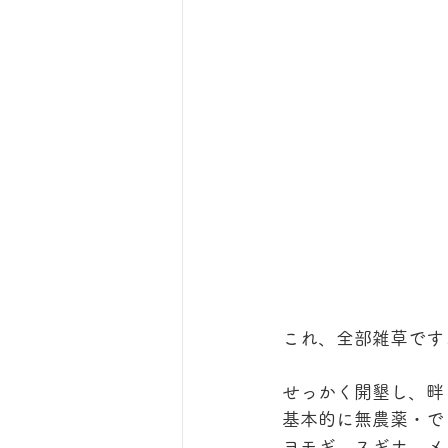
これ、全部雑草です
せっかく開墾し、畔
基本的に無農薬・で
ヨモギ、スギナ、メ