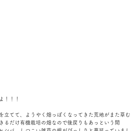
よ！！！ 
を立てて、ようやく畑っぽくなってきた荒地がまた草む
きるだけ有機栽培の畑なので後戻りもあっという間
ヒシバ、しつこい雑草の根がびっしりと蔓延っていまし