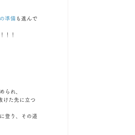
の準備
も進んで
！！！
められ、
抜けた先に立つ
に登り、その道