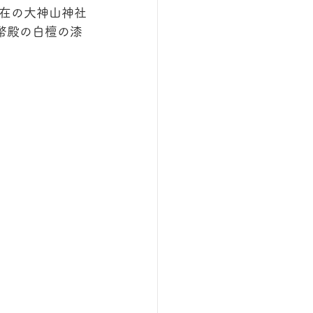
在の大神山神社
幣殿の白檀の漆