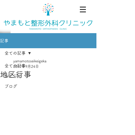
記事
全ての記事
yamamotoseikeigeka
全ての記事
2017年9月24日
地区行事
おしらせ
ブログ