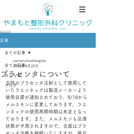
記事
全ての記事
yamamotoseikeigeka
全ての記事
2018年8月20日
プラセンタについて
おしらせ
当院のプラセンタ注射として使用して
ブログ
いたラエンネックは製造メーカーより
使用自粛が通知されており、8/18から
メルスモンに変更しております。ラエ
ンネックの使用再開時期は未定となっ
ております。また、メルスモンも品薄
状態が予測されますので、当面はプラ
センタ治療を継続いたしますが、場合