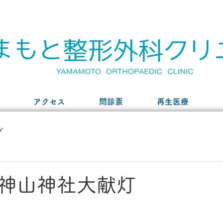
アクセス
問診票
再生医療
グ
神山神社大献灯