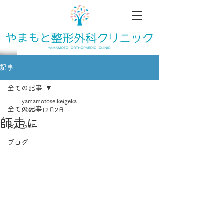
記事
全ての記事
yamamotoseikeigeka
全ての記事
2020年12月2日
師走に
おしらせ
ブログ