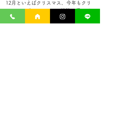
12月といえばクリスマス、今年もクリ
スマスのデコレーション地味に行って
おりますよ！
年末年始の診療予定も「おしらせ」に
掲載しましたのでよろしくお願いしま
す。
ブログ
すべて表示
最新記事