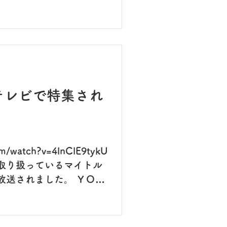
テレビで特集され
om/watch?v=4lnClE9tykU
取り扱っているマイトル
放送されました。 ＹＯＵ
を見ることができます！
なるとわかりやすく解説
３０日まではサプリメント