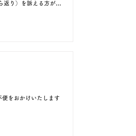
ら返り）を訴える方が多
 芍薬甘草湯などでもあま
分、ミネラル補給をおす
グネシウムの補給を目的
取り扱いを始めました。
試してみてください。
不便をおかけいたします