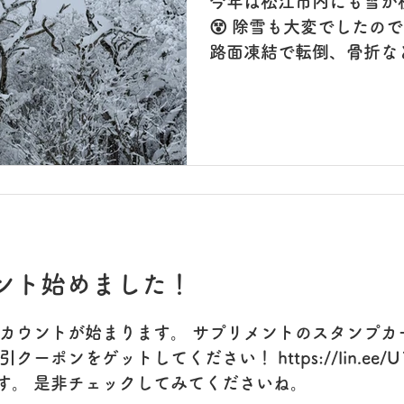
今年は松江市内にも雪が
😵 除雪も大変でしたの
路面凍結で転倒、骨折な
ったのではないでしょう
らギプスを巻いたりと外
た。 近隣の市中病院さ
た様です。 外傷の手術は
様ですので、皆さんも怪
ね！ なんとか転ばずに
ルですが、雪質もよく、
た⛷️⛷️ 子供も楽しそう
山も近くにあって山陰も
ウント始めました！
て思います。 今日もス
頑張ります。 今日はマ
Eアカウントが始まります。 サプリメントのスタンプ
リウープを決めたりと活躍
ーポンをゲットしてください！ https://lin.ee/U
GoGo Magic ‼️
す。 是非チェックしてみてくださいね。