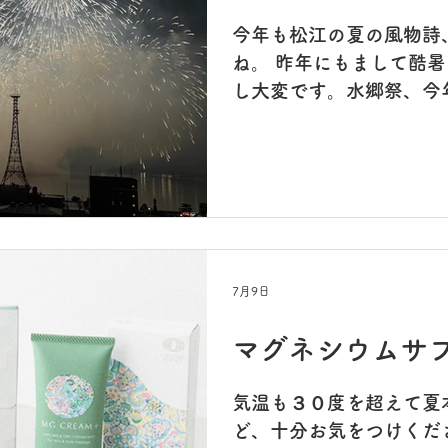
今年も松江の夏の風物詩
ね。 昨年にもまして酷
し大変です。水郷祭、今
行きました😊 相変わら
🎇🎇 初日の方が、風が吹いていて煙が流れて綺麗
でしたよね。写真も初日に
は子供の夏休みイベント
釣り🐙🐙🐙 最近、空
そは！ 2.8kgのBIGサ
たが、ボウズは逃れて満足
7月9日
らは夏季休暇で休診にな
り、長めのお休みでご不
マグネシウムサ
容赦くださいね。 まだま
さまもどうぞご自愛くだ
気温も３０度を超えて夏
ど、十分お気をつけくだ