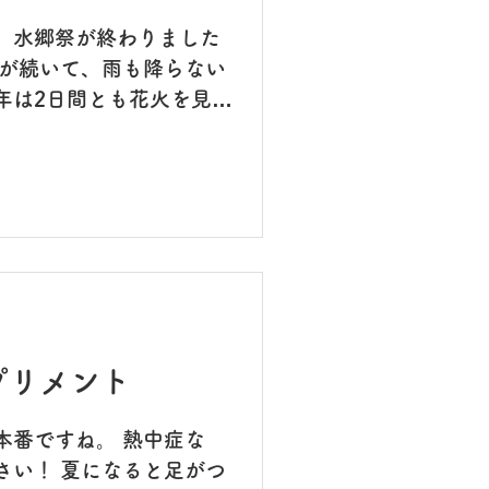
、水郷祭が終わりました
暑が続いて、雨も降らない
年は2日間とも花火を見に
ず迫力満点、綺麗でした🎇
撮れば良かった😅 今日
も兼ねて 瀬戸内海にタコ
振りばかりだったので今日こ
イズも！ 数はそれほどでし
です😊 今週の土曜日か
ります。 院内の工事があ
便をおかけしますが、ご
プリメント
だ暑い日が続きます。 皆
さいませ！
本番ですね。 熱中症な
さい！ 夏になると足がつ