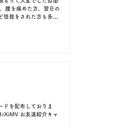
積もって大変でしたね😵
で、腰を痛めた方、翌日の
ど怪我をされた方も多か
か。 クリニックでも朝か
傷の手当てで大忙しでし
んも軒並み満床になってい
2-3週待ちになっている
我には気をつけて下さい
降りてくるくらいの低レベ
気持ちよく滑ってきまし
にしていて良かった😌 海も
いいところだなぁと改め
サノオマジックのお手伝い
カドゥがやる気を見せてア
カードを配布しておりま
中‼️ 連勝して欲しい！
1rXiMV お友達紹介キャ