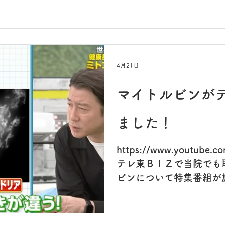
4月21日
マイトルビンが
ました！
https://www.youtube.c
テレ東ＢＩＺで当院でも
ビンについて特集番組が
ＴＵＢＥでダイジェスト
ご興味がある方はご覧に
されていますよ。 ４／