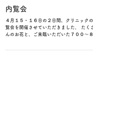
2017年4月17日
内覧会
４月１５・１６日の２日間、クリニックの内
覧会を開催させていただきました。 たくさ
んのお花と、ご来臨いただいた７００〜８０
０名の方ににかこまれて、とても賑やかな２
日間となりました。 さて、内覧会です
が・・・ ゴロゴロゴロ・・・・ ド
ドドド・・・・...