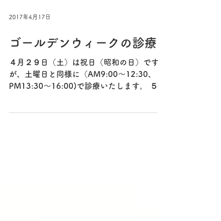
す。 朝礼を終えて、エレベーターホールを
見るとすでにドアの前で診療開始を待っ...
2017年4月17日
ゴールデンウィークの診療
４月２９日（土）は祝日（昭和の日）です
が、土曜日と同様に（AM9:00〜12:30、
PM13:30〜16:00)で診療いたします。 ５月
６日（土曜日）は勝手ながら、休診とさせて
いただきます。