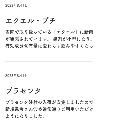
2023年8月1日
エクエル・プチ
当院で取り扱っている「エクエル」に新商品
が発売されています。 錠剤が小型になり、
有効成分含有量は変わらず飲みやすくなって
おります。 今後当院での取り扱いは「エク
エル・プチ」に切り替えさせていただきま
す。 某通販サイトなどでは従来のエクエル
の偽物が流通しているようですのでご注...
2023年8月1日
プラセンタ
プラセンタ注射の入荷が安定しましたので、
新規患者さん含め通常通りご利用いただける
ようになりました。