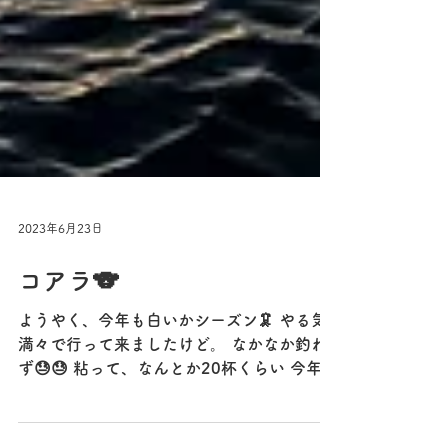
2023年6月23日
コアラ🐨
ようやく、今年も白いかシーズン🦑 やる気
満々で行って来ましたけど。 なかなか釣れ
ず😓😓 粘って、なんとか20杯くらい 今年は