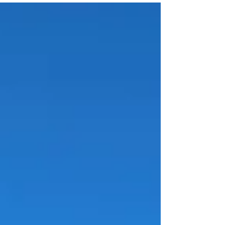
どーなんでしょう？？？ あんまりに釣れな
いので サバを釣って、しめ鯖を沢山作りま
した♪ 船回りはサバの群れ、イカはどこ？
な感じです🤔🤔...