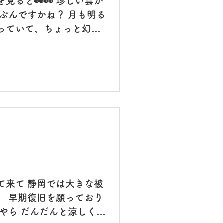
見ると👀👀 珍しい雲が
ぶんですかね？ 月も明る
っていて、ちょっと幻想
息も白くなり、冬が近いで
EWSになってました。
...
て来て 静岡では大きな被
。 早期復旧を願っており
やら だんだんと涼しくな