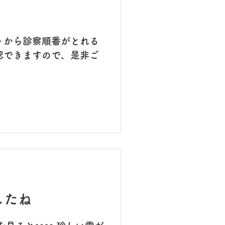
トから診察順番がとれる
認できますので、是非ご
したね