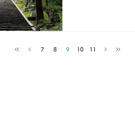
って、秋が近づく感じで
で、釣りにも行けず😢😢
ました。...
7
8
9
10
11