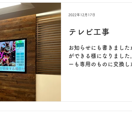
2022年12月17日
テレビ工事
お知らせにも書きましたが
ができる様になりました
ーも専用のものに交換し
のTVより小さくなって〜
😓😓😓 工事前の写真は
わけで、...