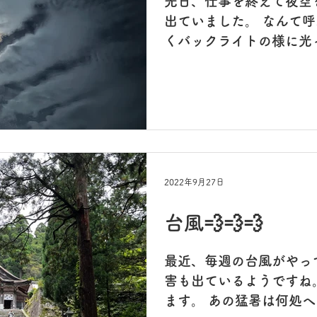
先日、仕事を終えて夜空を
出ていました。 なんて呼
くバックライトの様に光
的でした。 朝夕、吐く
すね。 大山も初冠雪、N
冬、寒いなぁ❄️❄️やだなぁ〜
2022年9月27日
台風💨💨💨
最近、毎週の台風がやっ
害も出ているようですね
ます。 あの猛暑は何処へ