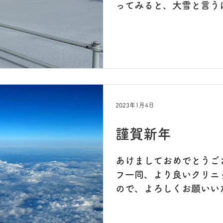
ってみると、大雪と言う
20-30cmほどしっかり
るまが作れそう〜☃️☃️☃
までには解けそうにないの
2023年1月4日
謹賀新年
あけましておめでとうご
フ一同、より良いクリニ
ので、よろしくお願いいた
レットさんに 素敵な正
した。 毎年、楽しみに