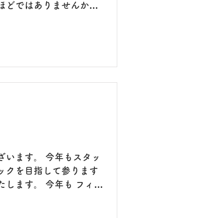
ほどではありませんか、
積もってます。 大きな雪だ
️ 気温はマイナス2度、明日
で、息...
ざいます。 今年もスタッ
ックを目指して参ります
します。 今年も フィオ
月飾りを生けていただきま
して頂いている患者さんも